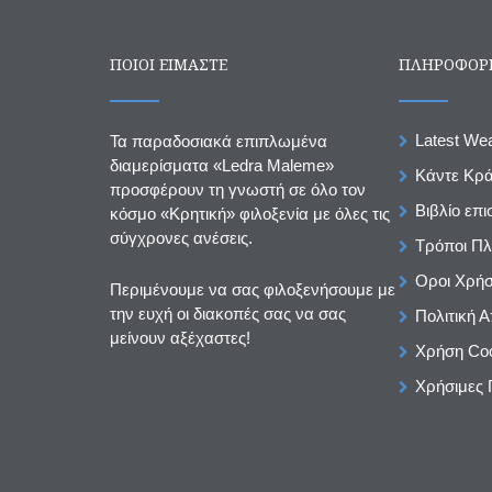
ΠΟΙΟΙ ΕΙΜΑΣΤΕ
ΠΛΗΡΟΦΟΡ
Latest We
Τα παραδοσιακά επιπλωμένα
διαμερίσματα «Ledra Maleme»
Κάντε Κρ
προσφέρουν τη γνωστή σε όλο τον
Βιβλίο επ
κόσμο «Κρητική» φιλοξενία με όλες τις
σύγχρονες ανέσεις.
Τρόποι Π
Οροι Χρή
Περιμένουμε να σας φιλοξενήσουμε με
την ευχή οι διακοπές σας να σας
Πολιτική 
μείνουν αξέχαστες!
Χρήση Co
Χρήσιμες 