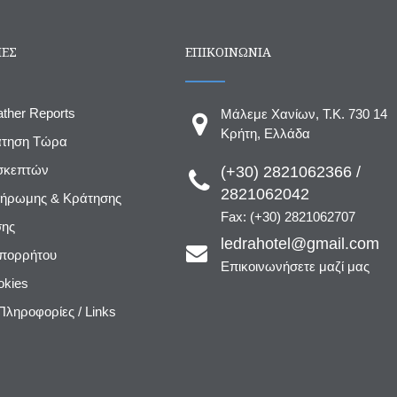
ΙΕΣ
ΕΠΙΚΟΙΝΩΝΙΑ
ather Reports
Μάλεμε Χανίων, T.K. 730 14
Κρήτη, Ελλάδα
άτηση Τώρα
ισκεπτών
(+30) 2821062366 /
2821062042
λήρωμης & Κράτησης
Fax: (+30) 2821062707
σης
ledrahotel@gmail.com
Απορρήτου
Επικοινωνήσετε μαζί μας
okies
Πληροφορίες / Links