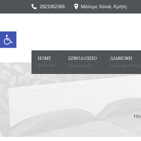
2821062366
Μάλεμε Χανιά, Kρήτη
Ανοίξτε τη γραμμή εργαλείων
HOME
ΞΕΝΟΔΟΧΕΊΟ
ΔΙΑΜΟΝΉ
welcome
πληροφορίες
τιμές, κρατήσεις
Ho