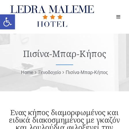
Ανοίξτε τη γραμμή εργαλείων
Πισίνα-Μπαρ-Κήπος
Home
Ξενοδοχείο
Πισίνα-Μπαρ-Κήπος
Ενας κήπος διαμορφωμένος και
ειδικά διακοσμημένος με γκαζόν
και λουλούδια φιλοξενεί την