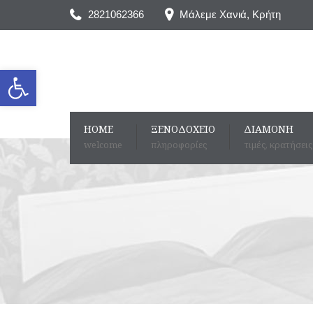
2821062366
Μάλεμε Χανιά, Kρήτη
Ανοίξτε τη γραμμή εργαλείων
HOME
ΞΕΝΟΔΟΧΕΊΟ
ΔΙΑΜΟΝΉ
welcome
πληροφορίες
τιμές, κρατήσεις