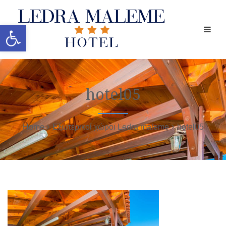
Ανοίξτε τη γραμμή εργαλείων
hotel05
Home
Εξωτερικοί χώροι Ledra maleme
hotel05