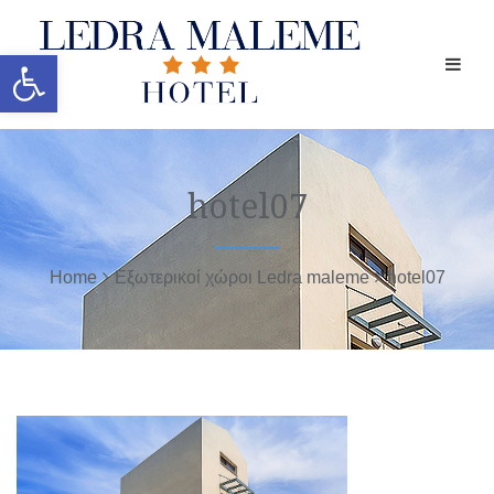
Ανοίξτε τη γραμμή εργαλείων
hotel07
Home
Εξωτερικοί χώροι Ledra maleme
hotel07