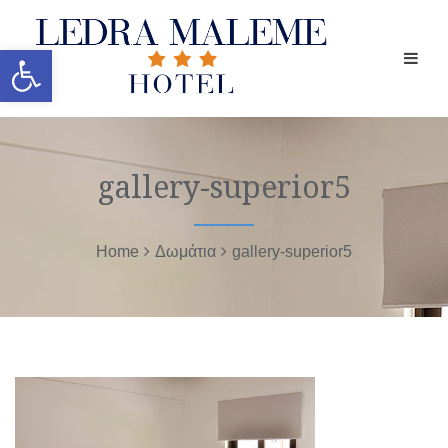
Ανοίξτε τη γραμμή εργαλείων
gallery-superior5
Home
Δωμάτια
gallery-superior5