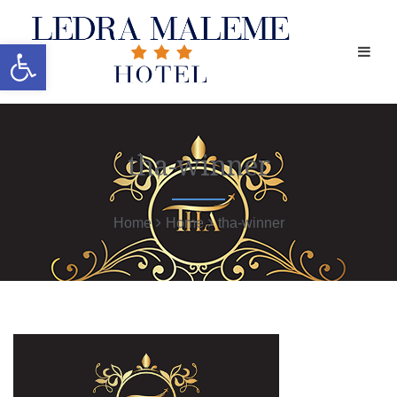
Ανοίξτε τη γραμμή εργαλείων
tha-winner
Home
Home
tha-winner