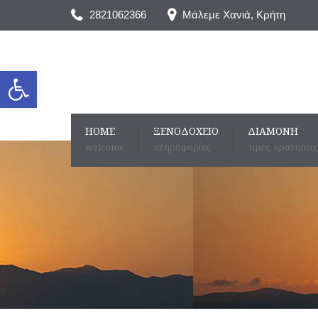
2821062366
Μάλεμε Χανιά, Kρήτη
Ανοίξτε τη γραμμή εργαλείων
HOME
ΞΕΝΟΔΟΧΕΊΟ
ΔΙΑΜΟΝΉ
welcome
πληροφορίες
τιμές, κρατήσεις