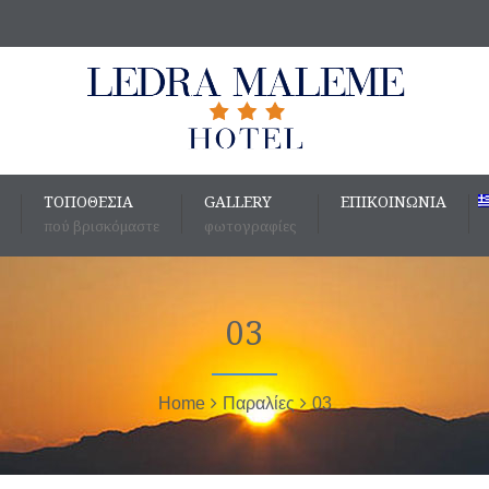
ΤΟΠΟΘΕΣΊΑ
GALLERY
ΕΠΙΚΟΙΝΩΝΊΑ
πού βρισκόμαστε
φωτογραφίες
03
Home
Παραλίες
03