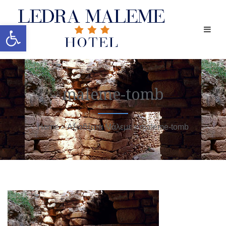
Ανοίξτε τη γραμμή εργαλείων
maleme-tomb
Home
Αξιοθέατα Μάλεμε
maleme-tomb