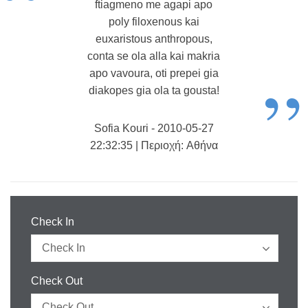
“
ftiagmeno me agapi apo
poly filoxenous kai
euxaristous anthropous,
conta se ola alla kai makria
”
apo vavoura, oti prepei gia
diakopes gia ola ta gousta!
Sofia Kouri - 2010-05-27
22:32:35 | Περιοχή: Aθήνα
Check In
Check Out