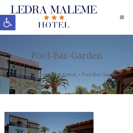
Ανοίξτε τη γραμμή εργαλείων
Pool-Bar-Garden
Home
Πισίνα-Μπαρ-Κήπος
Pool-Bar-Garden